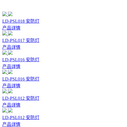
LD-PSL018 安防灯
产品详情
LD-PSL017 安防灯
产品详情
LD-PSL016 安防灯
产品详情
LD-PSL016 安防灯
产品详情
LD-PSL012 安防灯
产品详情
LD-PSL012 安防灯
产品详情