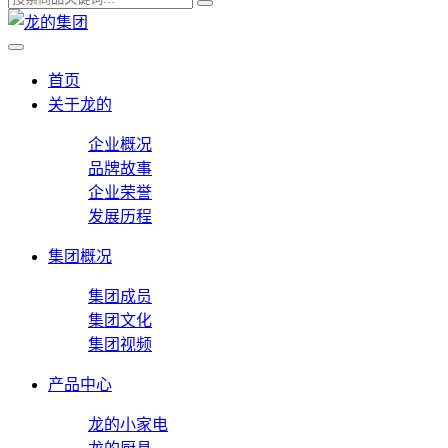
首页
关于龙的
企业概况
品牌故事
企业荣誉
发展历程
集团概况
集团成员
集团文化
集团视频
产品中心
龙的小家电