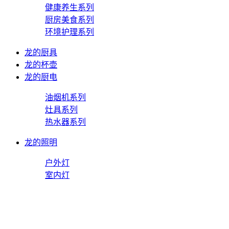
健康养生系列
厨房美食系列
环境护理系列
龙的厨具
龙的杯壶
龙的厨电
油烟机系列
灶具系列
热水器系列
龙的照明
户外灯
室内灯