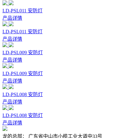
LD-PSL011 安防灯
产品详情
LD-PSL011 安防灯
产品详情
LD-PSL009 安防灯
产品详情
LD-PSL009 安防灯
产品详情
LD-PSL008 安防灯
产品详情
LD-PSL008 安防灯
产品详情
龙的总部：
广东省中山市小榄工业大道中33号