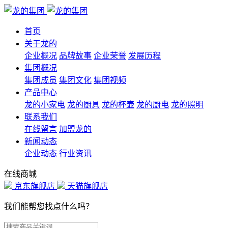
首页
关于龙的
企业概况
品牌故事
企业荣誉
发展历程
集团概况
集团成员
集团文化
集团视频
产品中心
龙的小家电
龙的厨具
龙的杯壶
龙的厨电
龙的照明
联系我们
在线留言
加盟龙的
新闻动态
企业动态
行业资讯
在线商城
京东旗舰店
天猫旗舰店
我们能帮您找点什么吗？